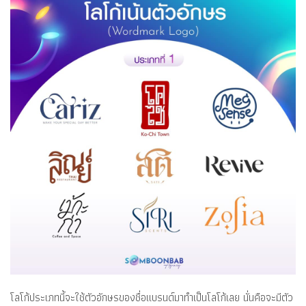
โลโก้ประเภทนี้จะใช้ตัวอักษรของชื่อแบรนด์มาทำเป็นโลโก้เลย นั่นคือจะมีตัว