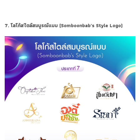
7. โลโก้สไตล์สมบูรณ์แบบ (Somboonbab’s Style Logo)