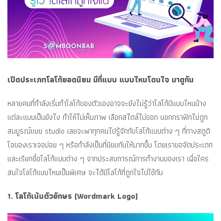
เปิดประเภทโลโก้ยอดนิยม มีกี่แบบ แบบไหนโดนใจ
มาดูกัน
หลายคนที่กำลังเริ่มทำโลโก้ของตัวเองอาจจะยังไม่รู้ว่าโลโก้มีแบบไหนบ้าง
แต่ละแบบเป็นยังไง ทำให้ไม่เห็นภาพ เลือกสไตล์ไม่ออก บอกกราฟิกไม่ถูก
สมบูรณ์แบบ studio เลยจะพาทุกคนไปรู้จักกับโลโก้แบบต่าง ๆ ที่ทางสตูดิ
โอของเราเจอบ่อย ๆ หรือกำลังเป็นที่นิยมกันให้มากขึ้น โดยเราขอจัดประเภท
และเรียกชื่อโลโก้แบบต่าง ๆ จากประสบการณ์การทำงานของเรา เผื่อใคร
สนใจโลโก้แบบไหนเป็นพิเศษ จะได้มีโลโก้ที่ถูกใจไปใช้กัน
1. โลโก้เน้นตัวอักษร (Wordmark Logo)