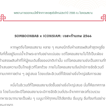
SOMBOONBAB x ICONSIAM: เจสะท้านภพ 2566
หากพูดถึงไอคอนสยาม หลาย ๆ คนคงนึกถึงห้างสรรพสินค้าสุดหรูชื่อ
ดังที่ตั้งอยู่ริมแม่น้ำเจ้าพระยากันอย่างแน่นอน แต่ไอคอนสยามไม่ได้เป็นเพียง
ห้างสรรพสินค้าที่ให้ผู้คนเดินซื้อของปกติเท่านั้น แต่ไอคอนสยามยังเป็นสถานที่ที
นำเสนอความเป็นไทยสู่เวทีโลกด้วย ภายในไอคอนสยามจึงมักมีการจัดอีเวนต์
ตามเทศกาลต่าง ๆ อยู่เสมอ โดยแต่ละอีเวนต์ก็จัดอย่างยิ่งใหญ่อลังการเลย
หนึ่งในอีเวนต์ที่ไอคอนสยามจัดขึ้นอย่างยิ่งใหญ่เสมอ นั่นก็คือเทศกาล
เจ โดยในแต่ละปีไอคอนสยามจะมีการจัดอีเวนต์ประจำเทศกาลเจที่รวบรวม
อาหารเจมากมายเป็นพัน ๆ เมนูมาให้ทุกคนได้เลือกชิม อิ่มบุญ อิ่มท้องกันอย่าง
ตระการตา