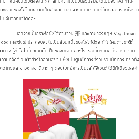
เหมาะกับคอนเชปต์ของเทศกาลที่มีความเป็นจีนร่วมสมัยได้เป็นอย่างดี ทำให้
ภาพรวมของโลโก้มีความเป็นสากลมากขึ้นจากแบบเดิม แต่ก็ยังสื่ออารมณ์ควา
เป็นจีนออกมาได้ดีค่ะ
นอกจากนั้นกราฟิกยังใส่ภาษาจีน 齋 และภาษาอังกฤษ Vegetarian
Food Festival ประกอบลงไปเป็นส่วนหนึ่งของโลโก้ด้วย ทำให้คนต่างชาติก็
สามารถรู้ว่าโลโก้นี้ อีเวนต์นีัเป็นของเทศกาลอะไรหรือเกี่ยวกับอะไร เหมาะกับ
สถานที่จัดอีเวนต์อย่างไอคอนสยาม ซึ่งเป็นศูนย์กลางที่รวบรวมนักท่องเที่ยวทั้
ชาวไทยและชาวต่างชาติมาก ๆ ตอบโจทย์การเป็นโลโก้อีเวนต์ได้ดีทีเดียวเลยค่