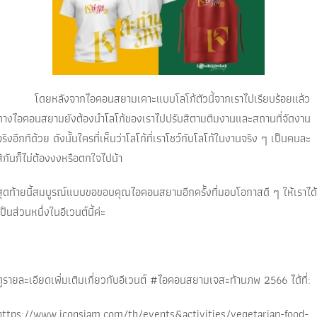
โดยหลังจากไอคอนสยามเคาะแบบโลโก้ตัวนี้จากเราไปเรียบร้อยแล้ว
ทางไอคอนสยามยังต้องนำโลโก้ของเราไปปรับสีตามตีมงานและสถานที่จัดงาน
จริงอีกทีด้วย ดังนั้นใครที่เห็นว่าโลโก้ที่เราโชว์กับโลโก้ในงานจริง ๆ เป็นคนละ
สีกันก็ไม่ต้องงงหรือตกใจไปน้า
สุดท้ายนี้สมบูรณ์แบบขอขอบคุณไอคอนสยามอีกครั้งที่มอบโอกาสดี ๆ ให้เราได้
เป็นส่วนหนึ่งในอีเวนต์นี้ค่ะ
ดูรายละเอียดเพิ่มเติมเกี่ยวกับอีเวนต์ #ไอคอนสยามเจสะท้านภพ 2566 ได้ที่:
https://www.iconsiam.com/th/events&activities/vegetarian-food-