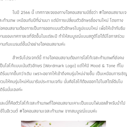
ในปี 2566 นี้ เทศกาลเจของทางไอคอนสยามมีชื่อว่า #ไอคอนสยามเจ
สะท้านภพ เหมือนกับปีที่ผ่านมา แต่มีการเปลี่ยนตัวอักษรชื่องานใหม่ โดยทาง
ไอคอนสยามต้องการเป็นการออกแบบตัวอักษรในรูปแบบใหม่ เพื่อให้เข้ากับธีม
งานของเทศกาลเจที่จัดขึ้นในแต่ละปี ทำให้สมบูรณ์แบบสตูดิโอได้มีโอกาสร่วม
งานกับแบรนด์ชั้นนำอย่างไอคอนสยามค่ะ
สำหรับโปรเจกต์นี้ ทางไอคอนสยามต้องการโลโก้เจสะท้านภพที่ยังคง
เป็นโลโก้แบบเน้นตัวอักษร (Wordmark Logo) แต่ให้มี Mood & Tone ที่โม
เดิร์นมากขึ้นกว่าเดิม เพราะอยากให้เข้าถึงคนรุ่นใหม่ง่ายขึ้น เป็นเหมือนการเชิ
ชวนให้คนรุ่นใหม่หันมารับประทานเจกัน นั่นคือโลโก้ต้องออกไปในสไตล์จีนโม
เดิร์นนั่นเองค่ะ
และนี่ก็คือตัวโลโก้เจสะท้านภพที่ไอคอนสยามเคาะเป็นแบบไฟนอลสำหรับนำไป
ใช้ในอีเวนต์ #ไอคอนสยามเจสะท้านภพ จากสมบูรณ์แบบค่ะ